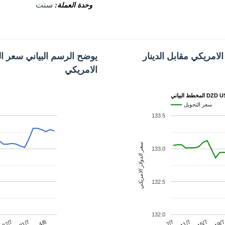
سنت
وحدة العملة
لامريكي مقابل الدينار
يوضح الرسم البياني سعر الد
الامريكي
 البياني DZD USD
سعر التحويل
133.5
سعر الدولار الامريكي
133.0
132.5
132.0
11/7
31/7
19/
7/7
27/7
15/7
4/8