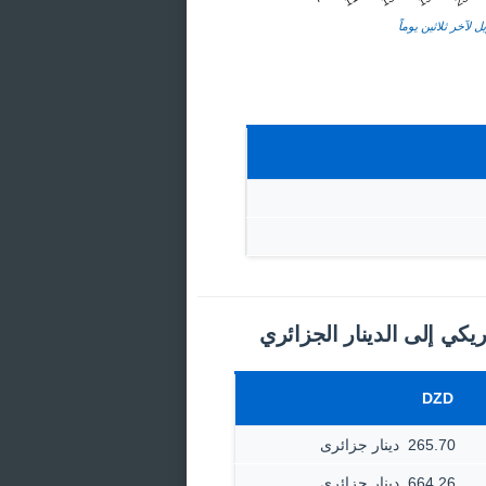
ل لآخر ثلاثين يوماً
ريكي إلى الدينار الجزائري
DZD
265.70 ‏ دينار جزائرى
664.26 ‏ دينار جزائرى