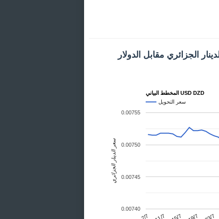
ينار الجزائري مقابل الدولار
المخطط البياني USD DZD
سعر التحويل
0.00755
سعر الدينار الجزائري
0.00750
0.00745
0.00740
23/7
11/7
19/7
7/7
15/7