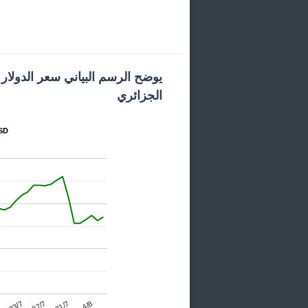
يوضح الرسم البياني سعر الدولار ا
الجزائري
المخطط
23/7
31/7
7
27/7
4/8