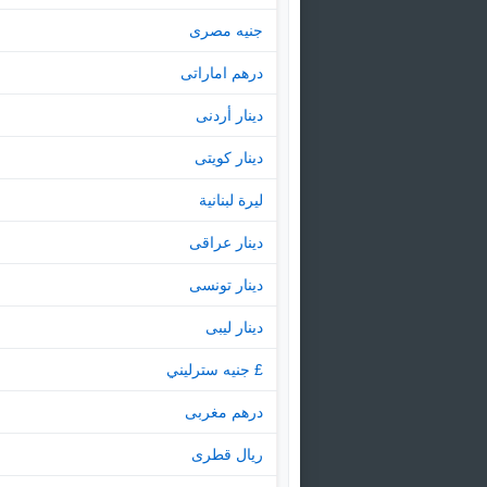
جنيه مصرى
درهم اماراتى
دينار أردنى
دينار كويتى
ليرة لبنانية
دينار عراقى
دينار تونسى
دينار ليبى
£ جنيه سترليني
درهم مغربى
ريال قطرى