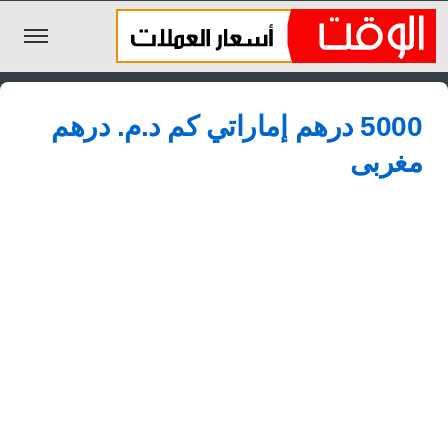
الليرة السورية
5000 درهم إماراتي كم د.م.‏ درهم
الجنيه المصري
مغربى
الريال السعودي
اليورو
الدولار
الأخبار