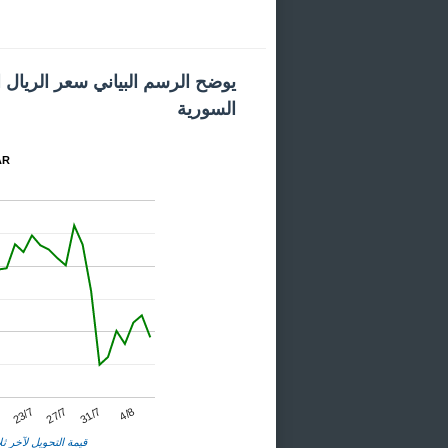
يوضح الرسم البياني سعر الريال 
السورية
المخط
23/7
31/7
7
27/7
4/8
قيمة التحويل لآخر ثلا