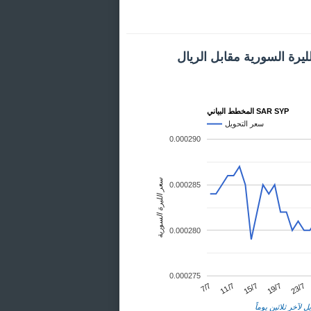
يرة السورية مقابل الريال
المخطط البياني SAR SYP
سعر التحويل
0.000290
سعر الليرة السورية
0.000285
0.000280
0.000275
23/7
11/7
19/7
7/7
15/7
ل لآخر ثلاثين يوماً