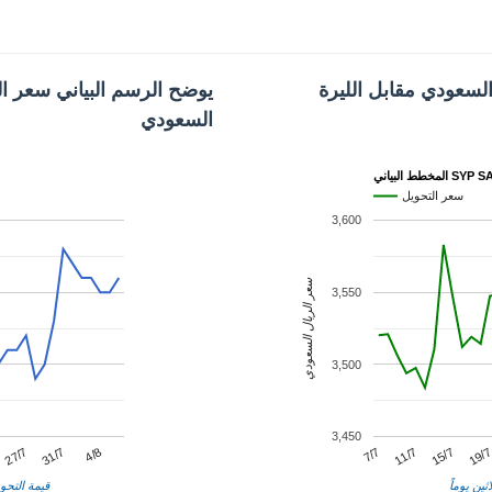
السعودي مقابل الليرة
يوضح الرسم البياني سعر الل
السعودي
ط البياني SYP SAR
سعر التحويل
3,600
سعر الريال السعودي
3,550
3,500
3,450
11/7
31/7
19/
7/7
27/7
15/7
4/8
ثين يوماً
قيمة التحوي