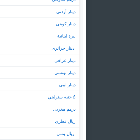
دينار أردنى
دينار كويتى
ليرة لبنانية
‏ دينار جزائرى
دينار عراقى
دينار تونسى
دينار ليبى
£ جنيه سترليني
درهم مغربى
ريال قطرى
‏ ريال يمنى