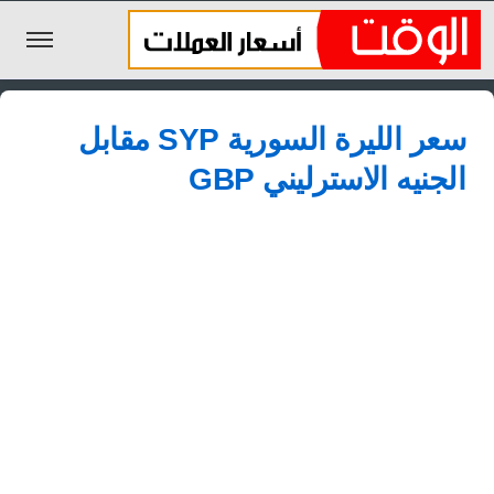
الليرة السورية
سعر الليرة السورية SYP مقابل
الجنيه المصري
الجنيه الاسترليني GBP
الريال السعودي
اليورو
الدولار
الأخبار