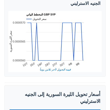
الجنيه الاسترليني
المخطط البياني GBP SYP
سعر التحويل
0.0000570
سعر الليرة السورية
0.0000565
0.0000560
4/8
15/7
27/7
8/8
19/7
31/7
11/7
23/7
قيمة التحويل لآخر ثلاثين يوماً
أسعار تحويل الليرة السورية إلى الجنيه
الاسترليني