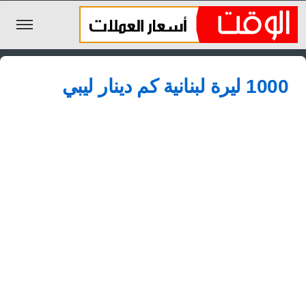
الليرة السورية
1000 ليرة لبنانية كم دينار ليبي
الجنيه المصري
الريال السعودي
اليورو
الدولار
الأخبار