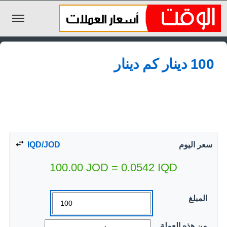
الليرة السورية
100 دينار كم دينار
الجنيه المصري
الريال السعودي
اليورو
الدولار
سعر اليوم
IQD/JOD
الأخبار
100.00
JOD
=
0.0542
IQD
المبلغ
من هذه العملة