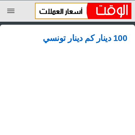
الليرة السورية
100 دينار كم دينار تونسي
الجنيه المصري
الريال السعودي
اليورو
الدولار
الأخبار