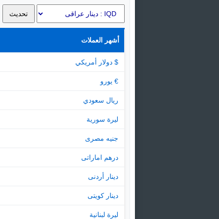
أشهر العملات
$ دولار أمريكي
€ يورو
ريال سعودي
ليرة سورية
جنيه مصرى
درهم اماراتى
دينار أردنى
دينار كويتى
ليرة لبنانية