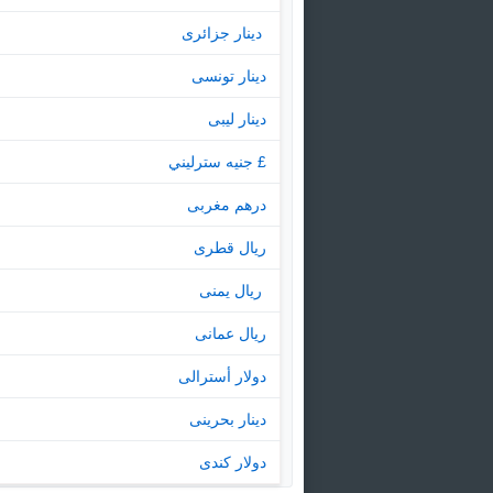
‏ دينار جزائرى
دينار تونسى
دينار ليبى
£ جنيه سترليني
درهم مغربى
ريال قطرى
‏ ريال يمنى
ريال عمانى
دولار أسترالى
دينار بحرينى
دولار كندى