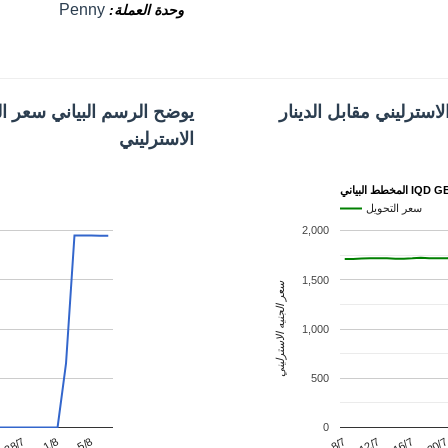
Penny
وحدة العملة
استرليني مقابل الدينار
يوضح الرسم البياني سعر الد
الاسترليني
ط البياني IQD GBP
سعر التحويل
2,000
1,500
سعر الجنيه الاسترليني
1,000
500
0
12/7
1/8
20/
8/7
28/7
16/7
5/8