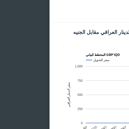
ينار العراقي مقابل الجنيه
المخطط البياني GBP IQD
سعر التحويل
1,000
750
سعر الدينار العراقي
500
250
0
24/7
12/7
20/7
8/7
16/7