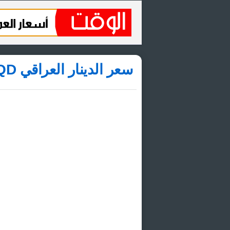
سعر الدينار العراقي IQD مقابل الجنيه الاسترليني GBP