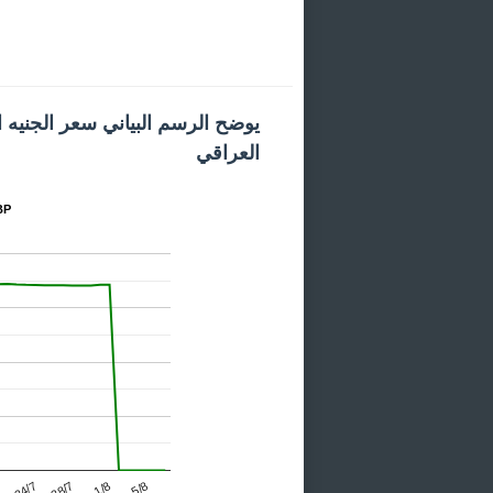
يوضح الرسم البياني سعر الجنيه ال
العراقي
المخط
24/7
1/8
7
28/7
5/8