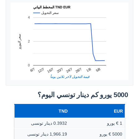
المخطط البياني TND EUR
سعر التحويل
4
سعر اليورو
2
0
1/8
12/7
24/7
5/8
16/7
28/7
8/7
20/7
قيمة التحويل لآخر ثلاثين يوماً
5000 يورو كم دينار تونسي اليوم؟
TND
EUR
1 € يورو
0.3932 دينار تونسى
5000 € يورو
1,966.19 دينار تونسى