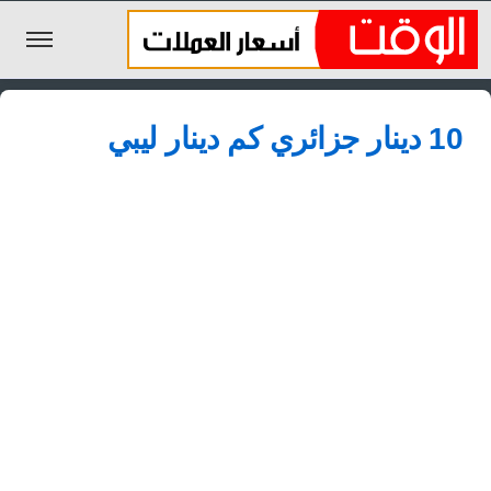
الليرة السورية
10 دينار جزائري كم دينار ليبي
الجنيه المصري
الريال السعودي
اليورو
الدولار
الأخبار