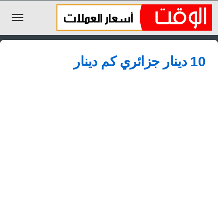
الليرة السورية
10 دينار جزائري كم دينار
الجنيه المصري
الريال السعودي
اليورو
الدولار
الأخبار