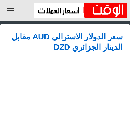
الليرة السورية
سعر الدولار الاسترالي AUD مقابل
الجنيه المصري
الدينار الجزائري DZD
الريال السعودي
اليورو
الدولار
الأخبار