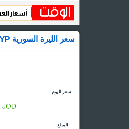
سعر الليرة السورية SYP مقابل الدينار الاردني JOD
سعر اليوم
1
JOD
المبلغ