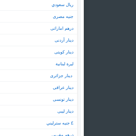
ريال سعودي
جنيه مصرى
درهم اماراتى
دينار أردنى
دينار كويتى
ليرة لبنانية
‏ دينار جزائرى
دينار عراقى
دينار تونسى
دينار ليبى
£ جنيه سترليني
درهم مغربى