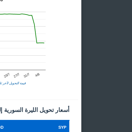
المخط
23/7
31/7
7
27/7
4/8
قيمة التحويل لآخر ثلا
أسعار تحويل الليرة السورية إلى
OD
SYP