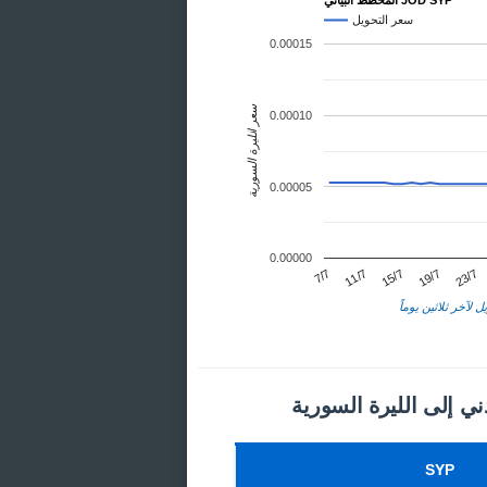
المخطط البياني JOD SYP
سعر التحويل
0.00015
سعر الليرة السورية
0.00010
0.00005
0.00000
23/7
11/7
19/7
7/7
15/7
ل لآخر ثلاثين يوماً
دني إلى الليرة السورية
SYP