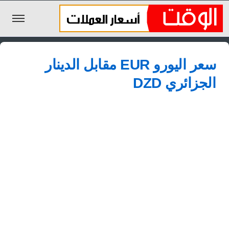
الليرة السورية
سعر اليورو EUR مقابل الدينار
الجنيه المصري
الجزائري DZD
الريال السعودي
اليورو
الدولار
الأخبار